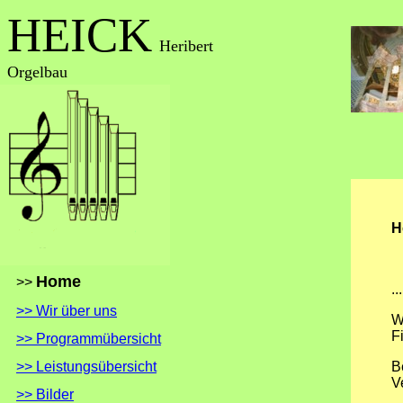
HEICK
Heribert
Orgelbau
H
Home
>>
.
>> Wir über uns
W
F
>> Programmübersicht
>> Leistungsübersicht
B
V
>> Bilder